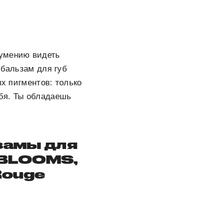
 умению видеть
 бальзам для губ
ых пигментов: только
бя. Ты обладаешь
замы для
 BLOOMS,
Rouge