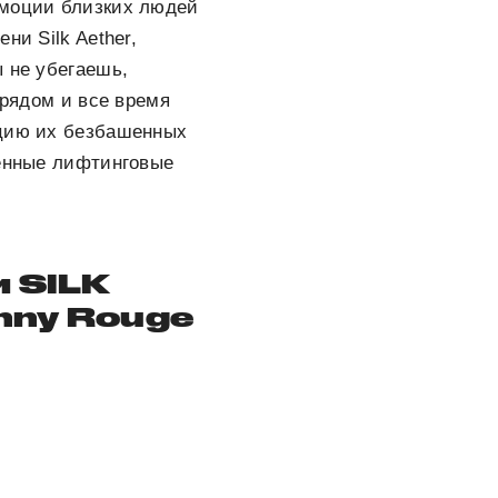
эмоции близких людей
ни Silk Aether,
ы не убегаешь,
 рядом и все время
ацию их безбашенных
венные лифтинговые
 SILK
nny Rouge