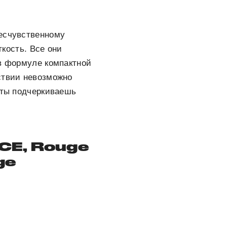
бесчувственному
ткость. Все они
 в формуле компактной
ствии невозможно
 ты подчеркиваешь
CE, Rouge
ge