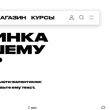
АГАЗИН
КУРСЫ
ИНКА
ШЕМУ
?
ьюти-валентинки:
вьте ему текст.
2 мин