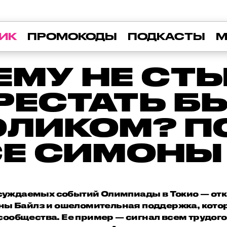
ИК
ПРОМОКОДЫ
ПОДКАСТЫ
М
ЕМУ НЕ СТ
РЕСТАТЬ Б
ОЛИКОМ? П
СЕ СИМОНЫ
суждаемых событий Олимпиады в Токио — отк
ы Байлз и ошеломительная поддержка, кото
сообщества. Ее пример — сигнал всем трудог