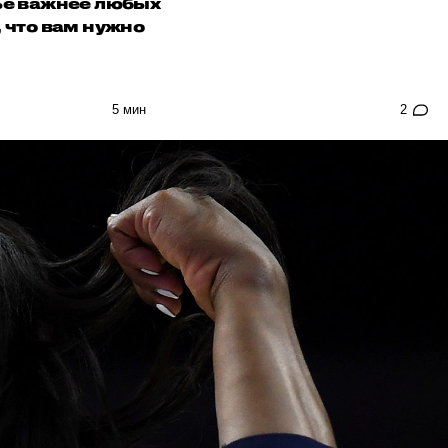
вье важнее любых
 что вам нужно
5 мин
2