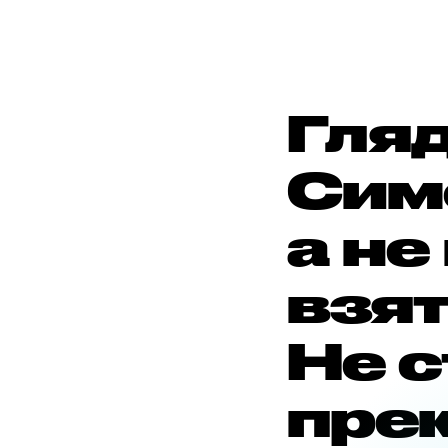
Гля
Сим
а не
взят
Не с
прек