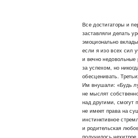
Все достигаторы и п
заставляли делать ур
эмоционально вкладыв
если я изо всех сил 
и вечно недовольные 
за успехом, но никог
обесценивать. Третьи
Им внушали: «Будь л
не мыслят собственно
над другими, смогут 
не имеет права на су
инстинктивное стрем
и родительская любовь
получилось нехитрое,