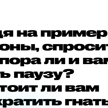
дя на пример
оны, спроси
 пора ли и ва
ь паузу?
тоит ли вам
ратить гнат