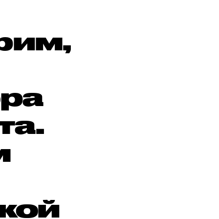
рим,
ора
та.
м
ской