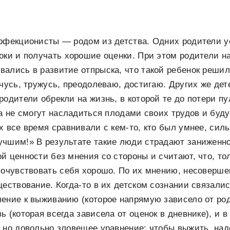
ерфекционисты — родом из детства. Одних родители 
оки и получать хорошие оценки. При этом родители н
ались в развитие отпрыска, что такой ребенок решил
учусь, тружусь, преодолеваю, достигаю. Других же де
родители обрекли на жизнь, в которой те до потери пу
да не смогут насладиться плодами своих трудов и буду
х все время сравнивали с кем-то, кто был умнее, силь
учшим!» В результате такие люди страдают заниженн
й ценности без мнения со стороны и считают, что, т
почувствовать себя хорошо. По их мнению, несоверше
ществование. Когда-то в их детском сознании связалис
ление к выживанию (которое напрямую зависело от ро
 (которая всегда зависела от оценок в дневнике), и в
 но довольно зловещее уравнение: чтобы выжить, на