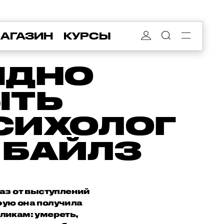
АГАЗИН
КУРСЫ
ЫДНО
ЫТЬ
СИХОЛОГ
 БАЙЛЗ
аз от выступлений
рую она получила
оликам: умереть,