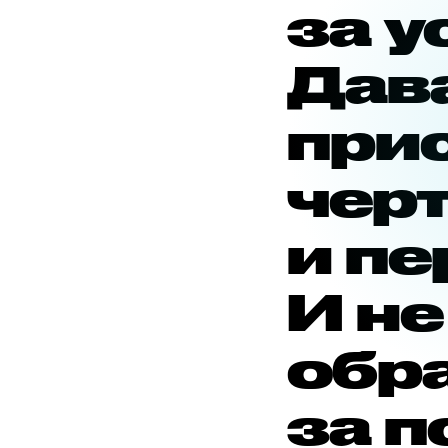
за 
Дав
при
чер
и п
И не
обр
за 