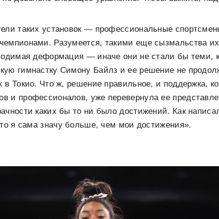
ели таких установок — профессиональные спортсмены,
чемпионами. Разумеется, такими еще сызмальства их
ходимая деформация — иначе они не стали бы теми, к
кую гимнастку Симону Байлз и ее решение не продол
 в Токио. Что ж, решение правильное, и поддержка, к
в и профессионалов, уже перевернула ее представле
ачности каких бы то ни было достижений. Как написа
что я сама значу больше, чем мои достижения».