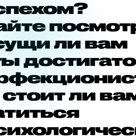
успехом?
айте посмот
сущи ли вам
ты достигат
ерфекционис
 стоит ли ва
атиться
психологиче