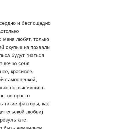
усердно и беспощадно
астолько
: меня любят, только
тей скупые на похвалы
льса будут гнаться
т вечно себя
нее, красивее.
ой самооценкой,
олько возвысившись
нство просто
ь такие факторы, как
дительской любви)
 результате
до быть чемпионом.