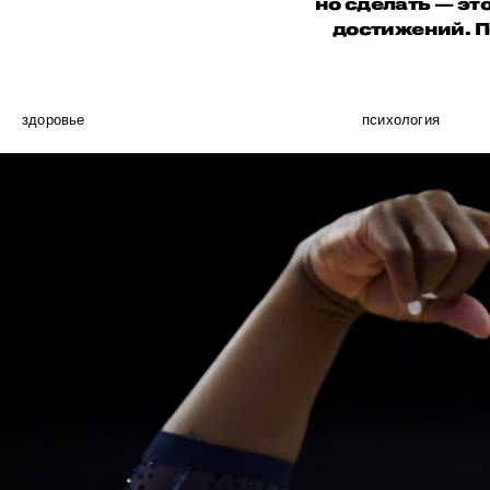
но сделать — эт
достижений. П
здоровье
психология