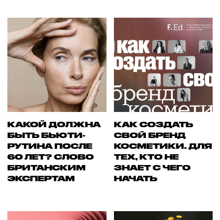
КАКОЙ ДОЛЖНА
КАК СОЗДАТЬ
БЫТЬ БЬЮТИ-
СВОЙ БРЕНД
РУТИНА ПОСЛЕ
КОСМЕТИКИ. ДЛЯ
60 ЛЕТ? СЛОВО
ТЕХ, КТО НЕ
БРИТАНСКИМ
ЗНАЕТ С ЧЕГО
ЭКСПЕРТАМ
НАЧАТЬ