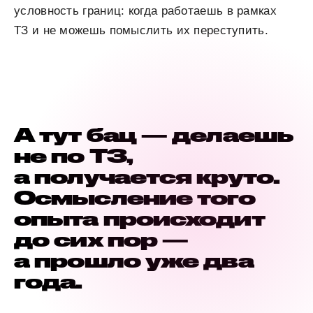
условность границ: когда работаешь в рамках
ТЗ и не можешь помыслить их переступить.
А тут бац — делаешь
не по ТЗ,
а получается круто.
Осмысление того
опыта происходит
до сих пор —
а прошло уже два
года.