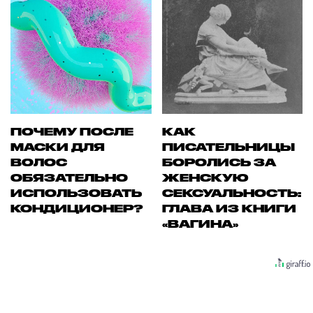
ПОЧЕМУ ПОСЛЕ
КАК
МАСКИ ДЛЯ
ПИСАТЕЛЬНИЦЫ
ВОЛОС
БОРОЛИСЬ ЗА
ОБЯЗАТЕЛЬНО
ЖЕНСКУЮ
ИСПОЛЬЗОВАТЬ
СЕКСУАЛЬНОСТЬ:
КОНДИЦИОНЕР?
ГЛАВА ИЗ КНИГИ
«ВАГИНА»