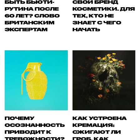
БЫТЬ БЬЮТИ-
СВОЙ БРЕНД
РУТИНА ПОСЛЕ
КОСМЕТИКИ. ДЛЯ
60 ЛЕТ? СЛОВО
ТЕХ, КТО НЕ
БРИТАНСКИМ
ЗНАЕТ С ЧЕГО
ЭКСПЕРТАМ
НАЧАТЬ
ПОЧЕМУ
КАК УСТРОЕНА
ОСОЗНАННОСТЬ
КРЕМАЦИЯ:
ПРИВОДИТ К
СЖИГАЮТ ЛИ
ТРЕВОЖНОСТИ?
ГРОБ, КАК