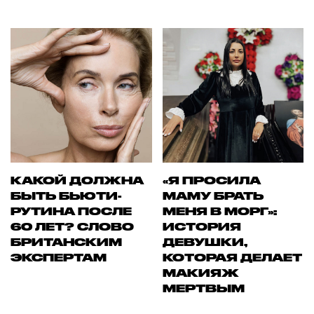
КАКОЙ ДОЛЖНА
«Я ПРОСИЛА
БЫТЬ БЬЮТИ-
МАМУ БРАТЬ
РУТИНА ПОСЛЕ
МЕНЯ В МОРГ»:
60 ЛЕТ? СЛОВО
ИСТОРИЯ
БРИТАНСКИМ
ДЕВУШКИ,
ЭКСПЕРТАМ
КОТОРАЯ ДЕЛАЕТ
МАКИЯЖ
МЕРТВЫМ