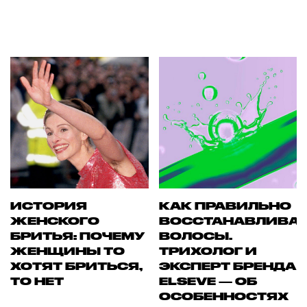
ИСТОРИЯ
КАК ПРАВИЛЬНО
ЖЕНСКОГО
ВОССТАНАВЛИВА
БРИТЬЯ: ПОЧЕМУ
ВОЛОСЫ.
ЖЕНЩИНЫ ТО
ТРИХОЛОГ И
ХОТЯТ БРИТЬСЯ,
ЭКСПЕРТ БРЕНДА
ТО НЕТ
ELSEVE — ОБ
ОСОБЕННОСТЯХ