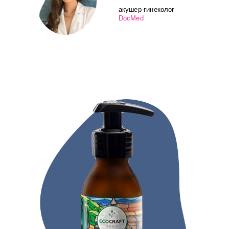
акушер-гинеколог
DocMed