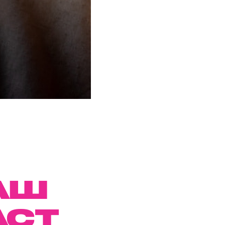
АШ
АСТ