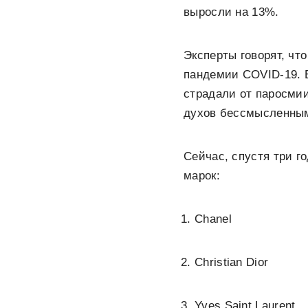
выросли на 13%.
Эксперты говорят, чт
пандемии COVID-19. 
страдали от паросмии
духов бессмысленны
Сейчас, спустя три г
марок:
Chanel
Christian Dior
Yves Saint Laurent