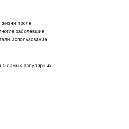
й жизни после
многие заболевшие
итали использование
оп-5 самых популярных