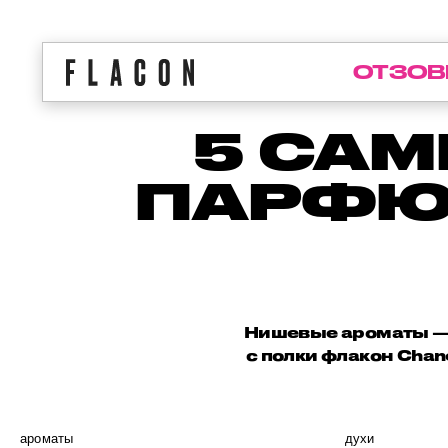
ОТЗОВ
5 СА
ПАРФЮ
Нишевые ароматы — э
с полки флакон Chan
ароматы
духи