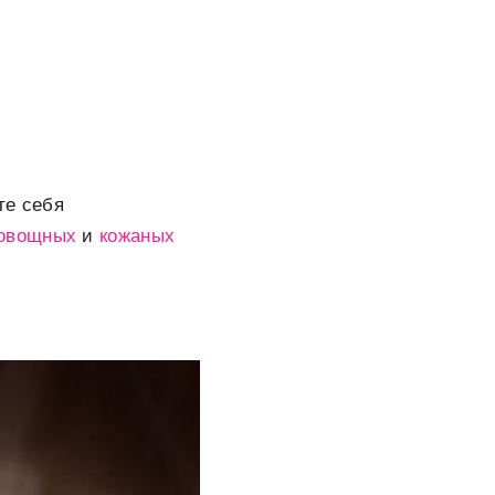
те себя
овощных
и
кожаных