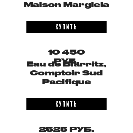
Maison Margiela
КУПИТЬ
10 450
РУБ.
Eau de Biarritz,
Comptoir Sud
Pacifique
КУПИТЬ
2525 РУБ.