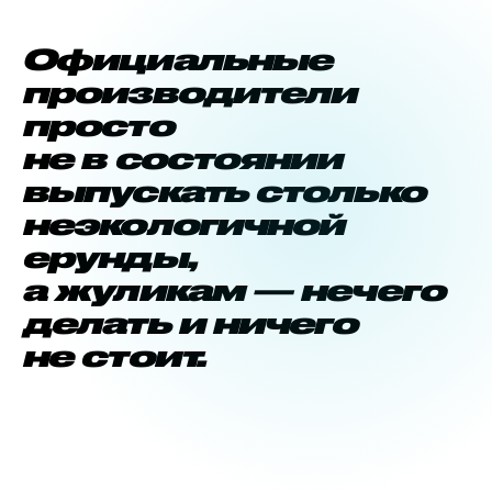
Официальные
производители
просто
не в состоянии
выпускать столько
неэкологичной
ерунды,
а жуликам — нечего
делать и ничего
не стоит.