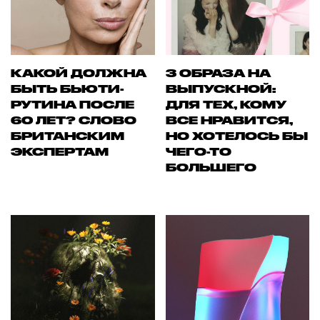
КАКОЙ ДОЛЖНА
3 ОБРАЗА НА
БЫТЬ БЬЮТИ-
ВЫПУСКНОЙ:
РУТИНА ПОСЛЕ
ДЛЯ ТЕХ, КОМУ
60 ЛЕТ? СЛОВО
ВСЕ НРАВИТСЯ,
БРИТАНСКИМ
НО ХОТЕЛОСЬ БЫ
ЭКСПЕРТАМ
ЧЕГО-ТО
БОЛЬШЕГО