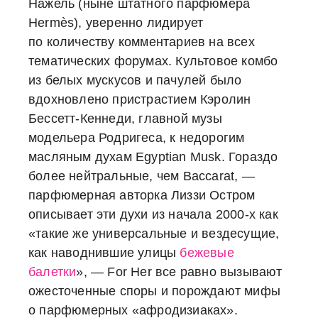
Нажель (ныне штатного парфюмера
Hermès), уверенно лидирует
по количеству комментариев на всех
тематических форумах. Культовое комбо
из белых мускусов и пачулей было
вдохновлено пристрастием Кэролин
Бессетт-Кеннеди, главной музы
модельера Родригеса, к недорогим
масляным духам Egyptian Musk. Гораздо
более нейтральные, чем Baccarat, —
парфюмерная авторка Лиззи Остром
описывает эти духи из начала 2000-х как
«такие же универсальные и вездесущие,
как наводнившие улицы
бежевые
балетки
», — For Her все равно вызывают
ожесточенные споры и порождают мифы
о парфюмерных «афродизиаках».