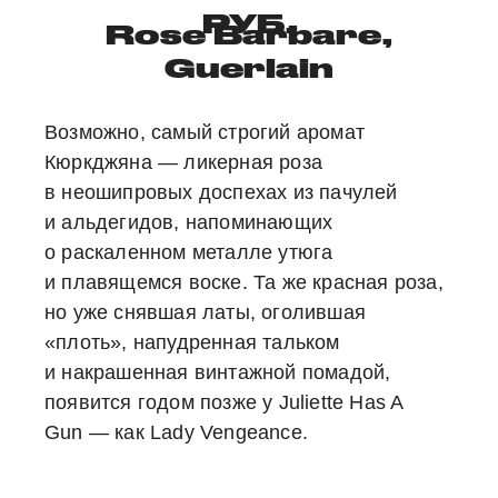
РУБ.
Rose Barbare,
Guerlain
Возможно, самый строгий аромат
Кюркджяна — ликерная роза
в неошипровых доспехах из пачулей
и альдегидов, напоминающих
о раскаленном металле утюга
и плавящемся воске. Та же красная роза,
но уже снявшая латы, оголившая
«плоть», напудренная тальком
и накрашенная винтажной помадой,
появится годом позже у Juliette Has A
Gun — как Lady Vengeance.