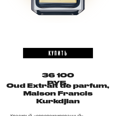
КУПИТЬ
36 100
РУБ.
Oud Extrait de parfum,
Maison Francis
Kurkdjian
Красивый «европеизированный»