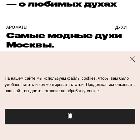
— о любимых духах
АРОМАТЫ
ДУХИ
Самые модные духи
Москвы.
Разгадываем
феномен Ganymede
На нашем сайте мы используем файлы cookies, чтобы вам было
удобнее читать и комментировать статьи. Продолжая использовать
АРОМАТЫ
ДУХИ
наш сайт, вы даете согласие на обработку cookie.
5 самых популярных
парфюмерных
брендов 2023 года
OK
Бьюти в спорте