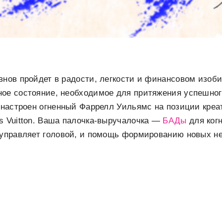
внов пройдет в радости, легкости и финансовом изоб
ное состояние, необходимое для притяжения успешног
й настроен огненный Фаррелл Уильямс на позиции креа
s Vuitton. Ваша палочка-выручалочка —
БАДы
для когн
н управляет головой, и помощь формированию новых н