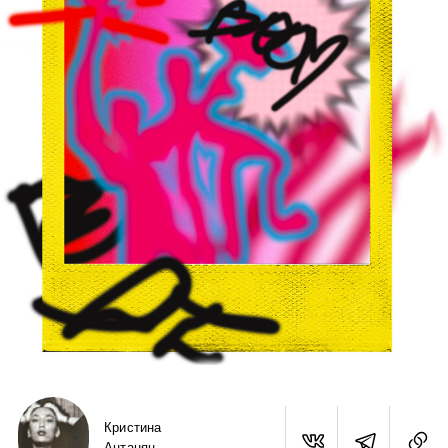
Кристина
Антанян