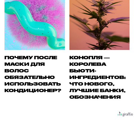
ПОЧЕМУ ПОСЛЕ
КОНОПЛЯ —
МАСКИ ДЛЯ
КОРОЛЕВА
ВОЛОС
БЬЮТИ-
ОБЯЗАТЕЛЬНО
ИНГРЕДИЕНТОВ:
ИСПОЛЬЗОВАТЬ
ЧТО НОВОГО,
КОНДИЦИОНЕР?
ЛУЧШИЕ БАНКИ,
ОБОЗНАЧЕНИЯ