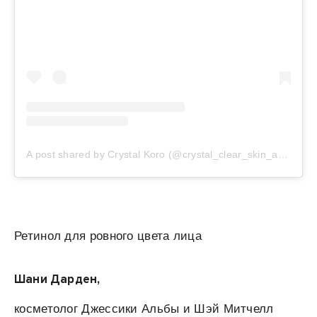
A post shared by Crystal Koro (@crystal_clear_skin_and_beauty)
Ретинол для ровного цвета лица
Шани Дарден,
косметолог Джессики Альбы и Шэй Митчелл