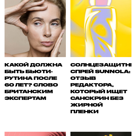
КАКОЙ ДОЛЖНА
СОЛНЦЕЗАЩИТН
БЫТЬ БЬЮТИ-
СПРЕЙ SUNNOLA:
РУТИНА ПОСЛЕ
ОТЗЫВ
60 ЛЕТ? СЛОВО
РЕДАКТОРА,
БРИТАНСКИМ
КОТОРЫЙ ИЩЕТ
ЭКСПЕРТАМ
САНСКРИН БЕЗ
ЖИРНОЙ
ПЛЕНКИ