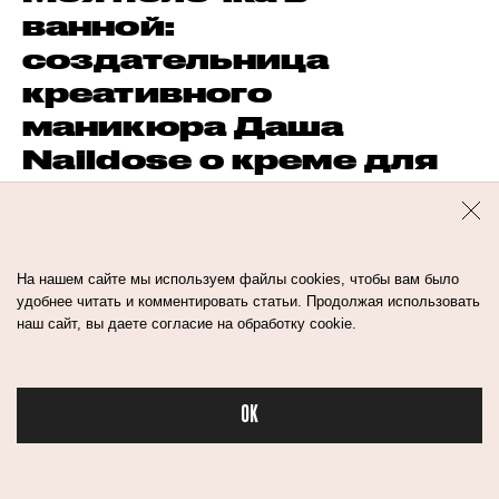
ванной:
создательница
креативного
маникюра Даша
Naildose о креме для
кутикулы и рутине
ЛЮДИ
ИНТЕРВЬЮ
На нашем сайте мы используем файлы cookies, чтобы вам было
Моя полочка в
удобнее читать и комментировать статьи. Продолжая использовать
наш сайт, вы даете согласие на обработку cookie.
ванной: Екатерина
Положенцева о
любимой косметике
OK
для столицы и
Бьюти в спорте
походов