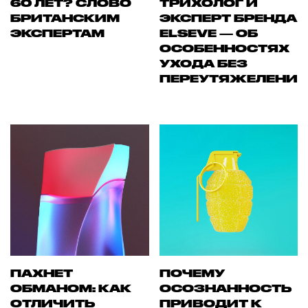
60 ЛЕТ? СЛОВО
ТРИХОЛОГ И
БРИТАНСКИМ
ЭКСПЕРТ БРЕНДА
ЭКСПЕРТАМ
ELSEVE — ОБ
ОСОБЕННОСТЯХ
УХОДА БЕЗ
ПЕРЕУТЯЖЕЛЕНИ
ПАХНЕТ
ПОЧЕМУ
ОБМАНОМ: КАК
ОСОЗНАННОСТЬ
ОТЛИЧИТЬ
ПРИВОДИТ К