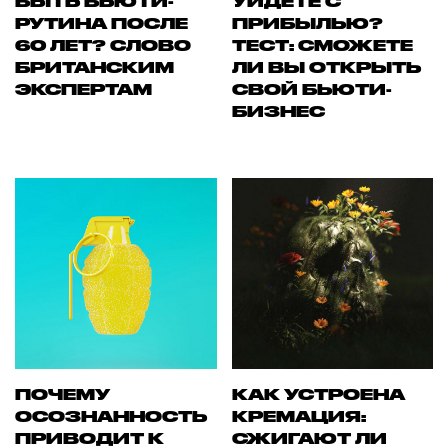
БЫТЬ БЬЮТИ-
УЙДЕТЕ С
РУТИНА ПОСЛЕ
ПРИБЫЛЬЮ?
60 ЛЕТ? СЛОВО
ТЕСТ: СМОЖЕТЕ
БРИТАНСКИМ
ЛИ ВЫ ОТКРЫТЬ
ЭКСПЕРТАМ
СВОЙ БЬЮТИ-
БИЗНЕС
ПОЧЕМУ
КАК УСТРОЕНА
ОСОЗНАННОСТЬ
КРЕМАЦИЯ:
ПРИВОДИТ К
СЖИГАЮТ ЛИ