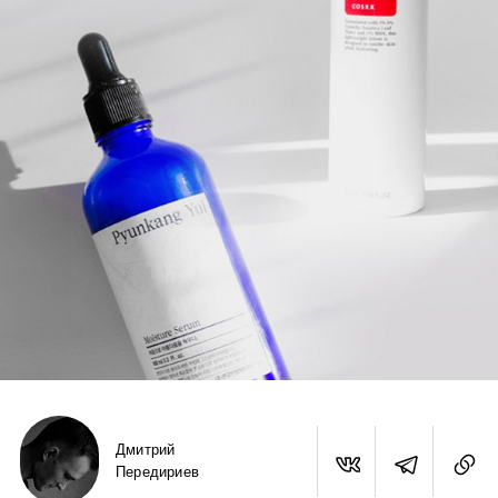
Дмитрий
Передириев