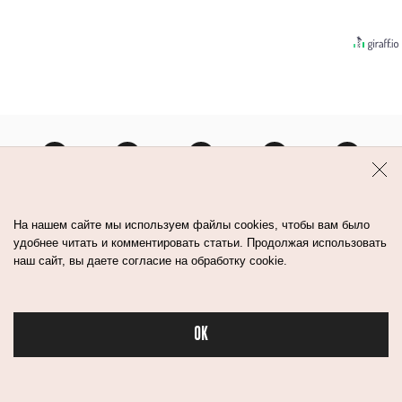
Контакты
Авторы
Медиа-Кит
На нашем сайте мы используем файлы cookies, чтобы вам было
удобнее читать и комментировать статьи. Продолжая использовать
наш сайт, вы даете согласие на обработку cookie.
Пользовательское соглашение
Политика обработки персональных данных
OK
Бьюти в спорте
© Flacon 2026. Все права защищены.