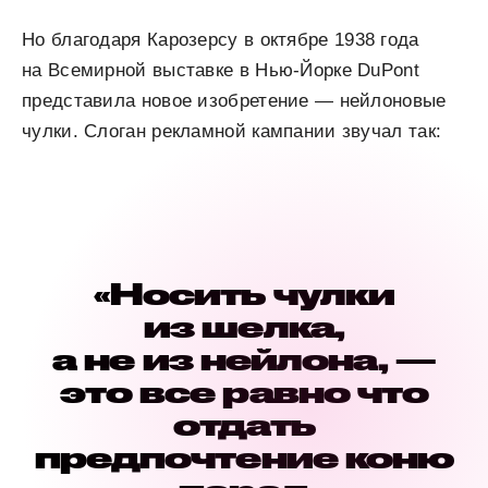
Но благодаря Карозерсу в октябре 1938 года
на Всемирной выставке в Нью-Йорке DuPont
представила новое изобретение — нейлоновые
чулки. Слоган рекламной кампании звучал так:
«Носить чулки
из шелка,
а не из нейлона, —
это все равно что
отдать
предпочтение коню