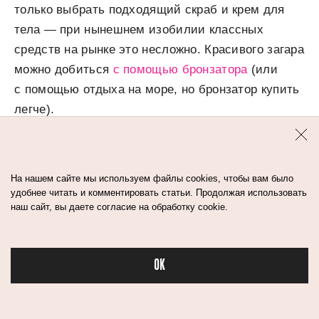
только выбрать подходящий скраб и крем для
тела — при нынешнем изобилии классных
средств на рынке это несложно. Красивого загара
можно добиться
с помощью бронзатора
(или
с помощью отдыха на море, но бронзатор купить
легче).
Скульптурирование ног обычно делают
косметикой, предназначенной для лица, хотя
На нашем сайте мы используем файлы cookies, чтобы вам было
удобнее читать и комментировать статьи. Продолжая использовать
сейчас в линейках многих брендов встречаются
наш сайт, вы даете согласие на обработку cookie.
тональные средства и для тела — такие есть,
например, у Dior, Estée Lauder и MAC.
OK
Самим делать себе макияж ног не очень удобно,
Бьюти в спорте
но бьюти-тьюториалов на эту тему
достаточно — и в TikTok, и в Instagram. Если