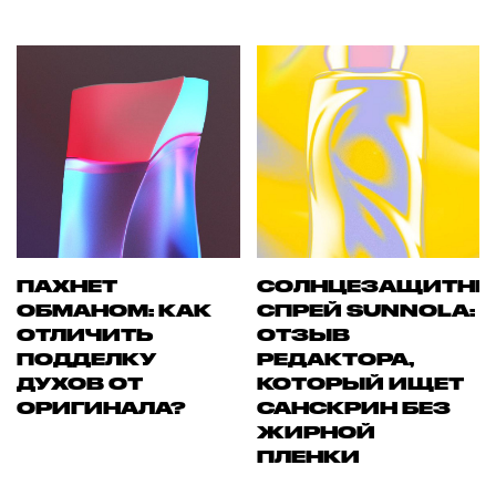
ПАХНЕТ
СОЛНЦЕЗАЩИТН
ОБМАНОМ: КАК
СПРЕЙ SUNNOLA:
ОТЛИЧИТЬ
ОТЗЫВ
ПОДДЕЛКУ
РЕДАКТОРА,
ДУХОВ ОТ
КОТОРЫЙ ИЩЕТ
ОРИГИНАЛА?
САНСКРИН БЕЗ
ЖИРНОЙ
ПЛЕНКИ