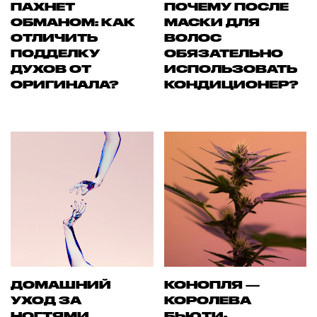
ПАХНЕТ
ПОЧЕМУ ПОСЛЕ
ОБМАНОМ: КАК
МАСКИ ДЛЯ
ОТЛИЧИТЬ
ВОЛОС
ПОДДЕЛКУ
ОБЯЗАТЕЛЬНО
ДУХОВ ОТ
ИСПОЛЬЗОВАТЬ
ОРИГИНАЛА?
КОНДИЦИОНЕР?
ДОМАШНИЙ
КОНОПЛЯ —
УХОД ЗА
КОРОЛЕВА
НОГТЯМИ
БЬЮТИ-