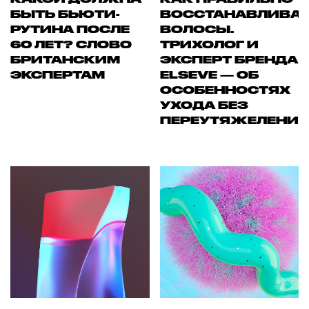
БЫТЬ БЬЮТИ-
ВОССТАНАВЛИВА
РУТИНА ПОСЛЕ
ВОЛОСЫ.
60 ЛЕТ? СЛОВО
ТРИХОЛОГ И
БРИТАНСКИМ
ЭКСПЕРТ БРЕНДА
ЭКСПЕРТАМ
ELSEVE — ОБ
ОСОБЕННОСТЯХ
УХОДА БЕЗ
ПЕРЕУТЯЖЕЛЕНИ