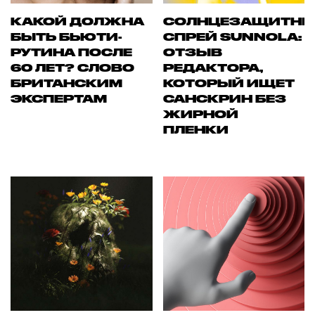
КАКОЙ ДОЛЖНА
СОЛНЦЕЗАЩИТН
БЫТЬ БЬЮТИ-
СПРЕЙ SUNNOLA:
РУТИНА ПОСЛЕ
ОТЗЫВ
60 ЛЕТ? СЛОВО
РЕДАКТОРА,
БРИТАНСКИМ
КОТОРЫЙ ИЩЕТ
ЭКСПЕРТАМ
САНСКРИН БЕЗ
ЖИРНОЙ
ПЛЕНКИ