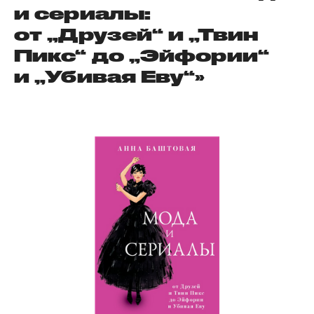
и сериалы:
от „Друзей“ и „Твин
Пикс“ до „Эйфории“
и „Убивая Еву“»