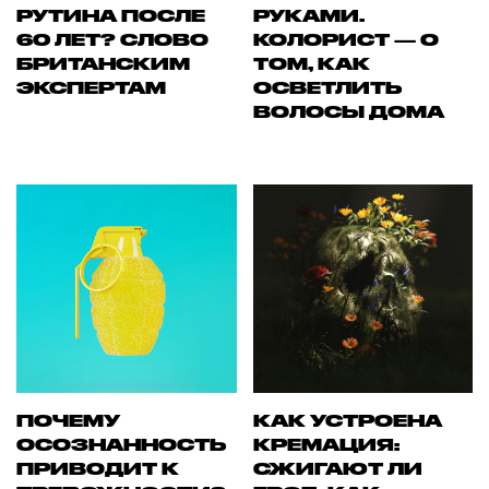
РУТИНА ПОСЛЕ
РУКАМИ.
60 ЛЕТ? СЛОВО
КОЛОРИСТ — О
БРИТАНСКИМ
ТОМ, КАК
ЭКСПЕРТАМ
ОСВЕТЛИТЬ
ВОЛОСЫ ДОМА
ПОЧЕМУ
КАК УСТРОЕНА
ОСОЗНАННОСТЬ
КРЕМАЦИЯ:
ПРИВОДИТ К
СЖИГАЮТ ЛИ