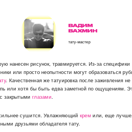
ВАДИМ
ВАХМИН
тату-мастер
орую нанесен рисунок, травмируется. Из-за специфики
ехники или просто неопытности могут образоваться ру
ату
. Качественная же татуировка после заживления не
пь или хотя бы быть едва заметной по ощущениям. Эт
й с закрытыми
глазами
.
ильнее сушится. Увлажняющий
крем
или, еще лучше
нными друзьями обладателя тату.