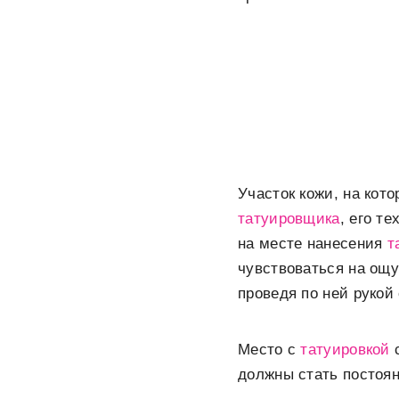
Участок кожи, на кот
татуировщика
, его т
на месте нанесения
т
чувствоваться на ощу
проведя по ней руко
Место с
татуировкой
с
должны стать постоя