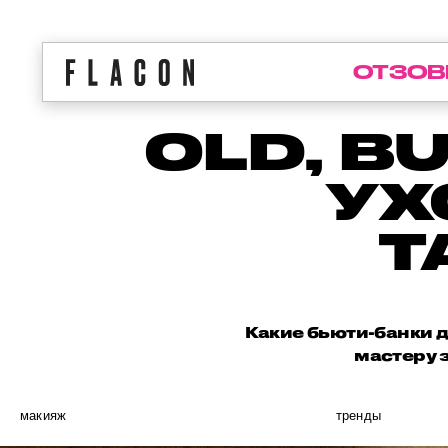
ОТЗОВ
OLD, B
УХ
Т
Какие бьюти-банки д
мастеру 
макияж
тренды