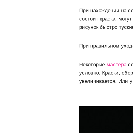
При нахождении на с
состоит краска, могу
рисунок быстро тускне
При правильном уходе
Некоторые
мастера
со
условно. Краски, обо
увеличивается. Или у