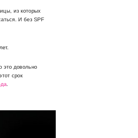
тицы, из которых
саться. И без SPF
лет.
о это довольно
этот срок
ода
.