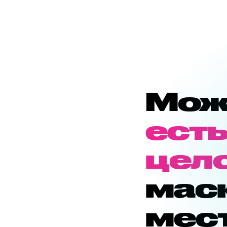
Мож
ест
цел
мас
мест