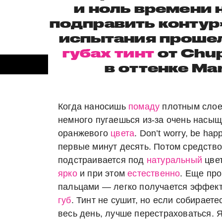
и ноль времени н
подправить контур»
испытания прошел
губах
тинт
от Chu
в оттенке Ma
Когда наносишь
помаду
плотным слое
немного пугаешься из-за очень насы
оранжевого
цвета
. Don’t worry, be hap
первые минут десять. Потом средств
подстраивается под
натуральный
цвет
ярко
и при этом
естественно
. Еще пр
пальцами ― легко получается эффек
губ
. Тинт не сушит, но если собираете
весь день, лучше перестраховаться. 