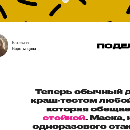
Катерина
ПОДЕ
Воротынцева
Теперь обычный д
краш-тестом любо
которая обещае
стойкой
. Маска,
одноразового ста