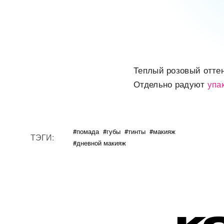
Теплый розовый оттен
Отдельно радуют
упа
#помада
#губы
#тинты
#макияж
ТЭГИ:
#дневной макияж