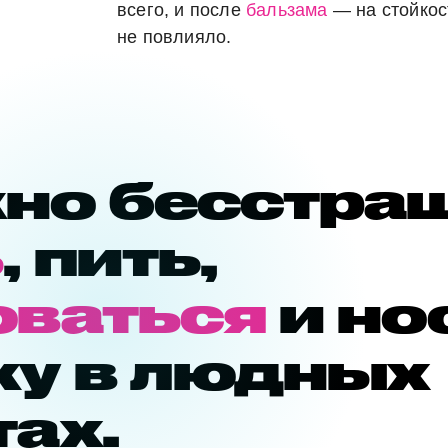
всего, и после
бальзама
― на стойкос
не повлияло.
но бесстра
ь
, пить,
оваться
и
но
ку в людных
ах.