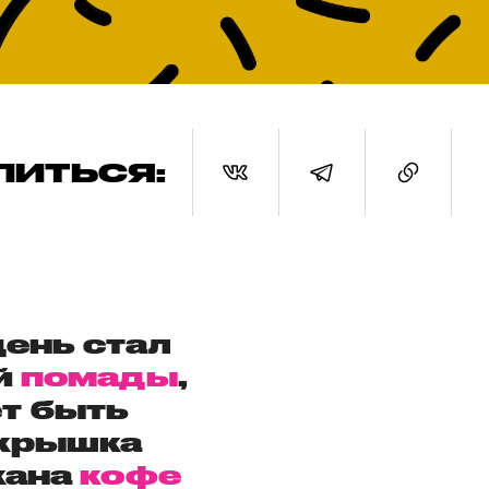
ЛИТЬСЯ:
ень стал
й
помады
,
т быть
 крышка
кана
кофе