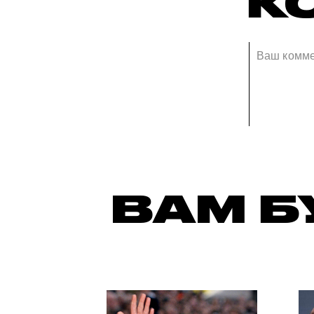
К
ВАМ Б