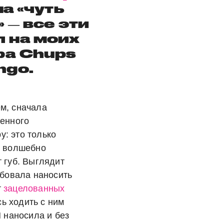
а «чуть
 ― все эти
 на моих
pa Chups
ngo.
м, сначала
щенного
py: это только
о волшебно
 губ. Выглядит
обовала наносить
т
зацелованных
сь ходить с ним
Я наносила и без