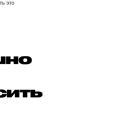
ть это
шно
сить