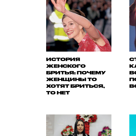
ИСТОРИЯ
С
ЖЕНСКОГО
К
БРИТЬЯ: ПОЧЕМУ
В
ЖЕНЩИНЫ ТО
П
ХОТЯТ БРИТЬСЯ,
В
ТО НЕТ