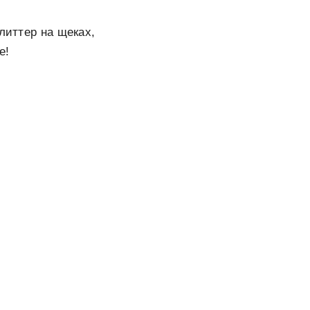
литтер на щеках,
е!