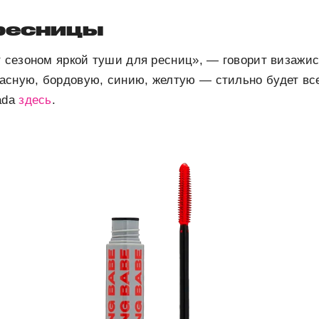
ресницы
т сезоном яркой туши для ресниц», — говорит визажи
асную, бордовую, синию, желтую — стильно будет вс
ada
здесь
.