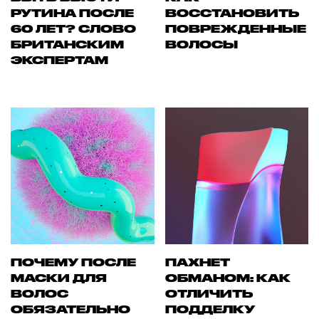
РУТИНА ПОСЛЕ
ВОССТАНОВИТЬ
60 ЛЕТ? СЛОВО
ПОВРЕЖДЕННЫЕ
БРИТАНСКИМ
ВОЛОСЫ
ЭКСПЕРТАМ
ПОЧЕМУ ПОСЛЕ
ПАХНЕТ
МАСКИ ДЛЯ
ОБМАНОМ: КАК
ВОЛОС
ОТЛИЧИТЬ
ОБЯЗАТЕЛЬНО
ПОДДЕЛКУ