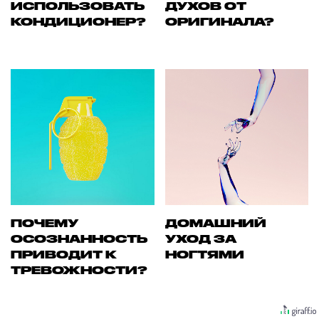
ИСПОЛЬЗОВАТЬ
ДУХОВ ОТ
КОНДИЦИОНЕР?
ОРИГИНАЛА?
ПОЧЕМУ
ДОМАШНИЙ
ОСОЗНАННОСТЬ
УХОД ЗА
ПРИВОДИТ К
НОГТЯМИ
ТРЕВОЖНОСТИ?