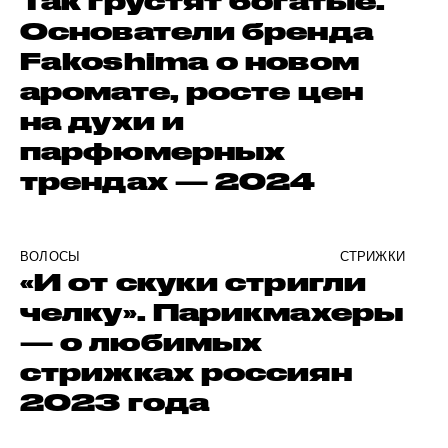
Так грустят богатые.
Основатели бренда
Fakoshima о новом
аромате, росте цен
на духи и
парфюмерных
трендах — 2024
ВОЛОСЫ
СТРИЖКИ
«И от скуки стригли
челку». Парикмахеры
— о любимых
стрижках россиян
2023 года