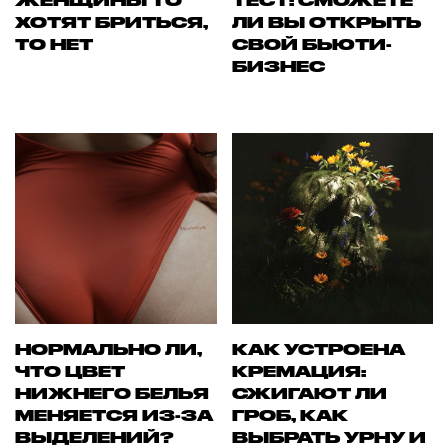
ЖЕНЩИНЫ ТО
ТЕСТ: СМОЖЕТЕ
ХОТЯТ БРИТЬСЯ,
ЛИ ВЫ ОТКРЫТЬ
ТО НЕТ
СВОЙ БЬЮТИ-
БИЗНЕС
НОРМАЛЬНО ЛИ,
КАК УСТРОЕНА
ЧТО ЦВЕТ
КРЕМАЦИЯ:
НИЖНЕГО БЕЛЬЯ
СЖИГАЮТ ЛИ
МЕНЯЕТСЯ ИЗ-ЗА
ГРОБ, КАК
ВЫДЕЛЕНИЙ?
ВЫБРАТЬ УРНУ И