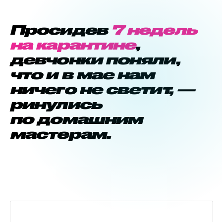
Просидев
7 недель
на карантине
,
девчонки поняли,
что и в мае нам
ничего не светит, —
ринулись
по домашним
мастерам.