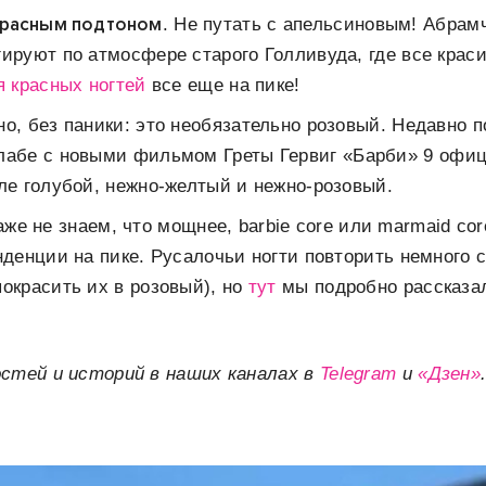
красным подтоном
. Не путать с апельсиновым! Абрамч
гируют по атмосфере старого Голливуда, где все краси
я красных ногтей
все еще на пике!
но, без паники: это необязательно розовый. Недавно 
лабе с новыми фильмом Греты Гервиг «Барби» 9 офи
сле голубой, нежно-желтый и нежно-розовый.
аже не знаем, что мощнее, barbie core или marmaid cor
енденции на пике. Русалочьи ногти повторить немного 
окрасить их в розовый), но
тут
мы подробно рассказал
остей и историй в наших каналах в
Telegram
и
«Дзен»