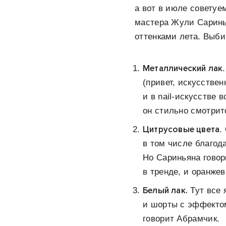
а вот в июле советуе
мастера Жули Саринь
оттенками лета. Выби
Металлический лак
(привет, искусстве
и в nail-искусстве
он стильно смотрит
Цитрусовые цвета
.
в том числе благо
Но Сариньяна говор
в тренде, и оранже
Белый лак.
Тут все 
и шорты с эффекто
говорит Абрамчик.