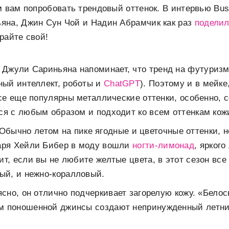
м вам попробовать трендовый оттенок. В интервью Bust
яна, Джин Сун Чой и Надин Абрамчик как раз
подели
райте свой!
. Джули Сариньяна напоминает, что тренд на футуризм
нный интеллект, роботы и
ChatGPT
). Поэтому и в мейке
 все еще популярны металлические оттенки, особенно, 
ся с любым образом и подходит ко всем оттенкам кож
 Обычно летом на пике ягодные и цветочные оттенки, но
даря Хейли Бибер в моду вошли
ногти-лимонад
, яркого
ит, если вы не любите желтые цвета, в этот сезон все
вый, и нежно-коралловый.
ясно, он отлично подчеркивает загорелую кожу. «Бел
м поношенной джинсы создают непринужденный летни