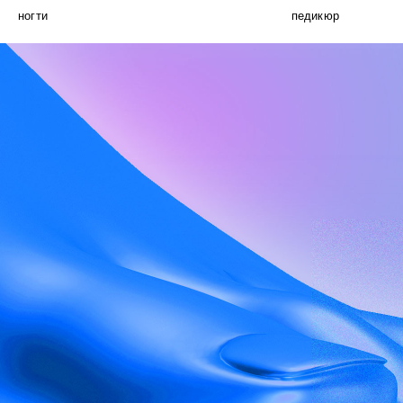
ногти
педикюр