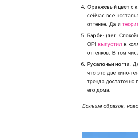
Оранжевый цвет с 
сейчас все носталь
оттенке. Да и
теори
Барби-цвет
. Спокой
OPI
выпустил
в кол
оттенков. В том чи
Русалочьи ногти
. Д
что это две кино-т
тренда достаточно п
его дома.
Больше образов, нов