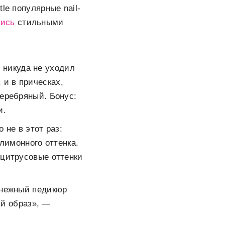
le популярные nail-
лись
стильными
 никуда не уходил
, и в прическах,
серебряный. Бонус:
и.
 не в этот раз:
 лимонного оттенка.
 цитрусовые оттенки
оснежный педикюр
й образ», —