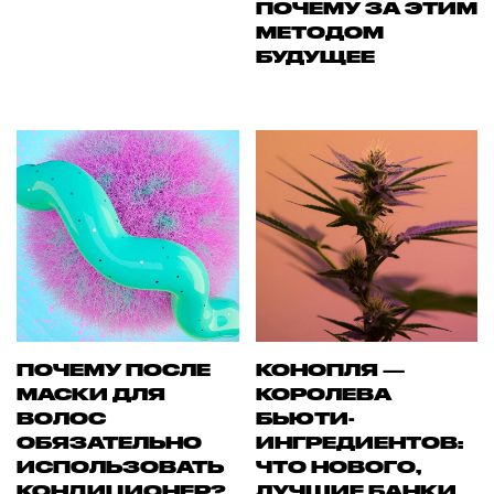
ПОЧЕМУ ЗА ЭТИМ
МЕТОДОМ
БУДУЩЕЕ
ПОЧЕМУ ПОСЛЕ
КОНОПЛЯ —
МАСКИ ДЛЯ
КОРОЛЕВА
ВОЛОС
БЬЮТИ-
ОБЯЗАТЕЛЬНО
ИНГРЕДИЕНТОВ:
ИСПОЛЬЗОВАТЬ
ЧТО НОВОГО,
КОНДИЦИОНЕР?
ЛУЧШИЕ БАНКИ,