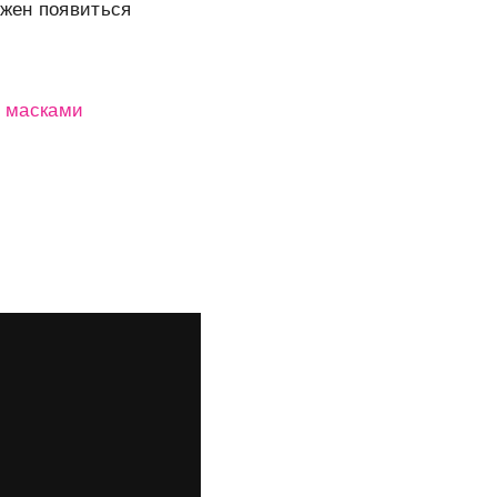
лжен появиться
С
масками