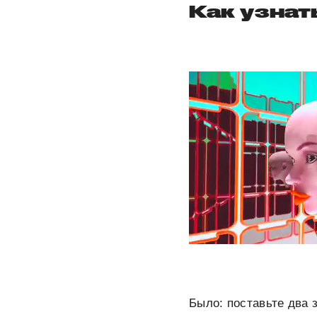
Как узнат
Было:
поставьте два 