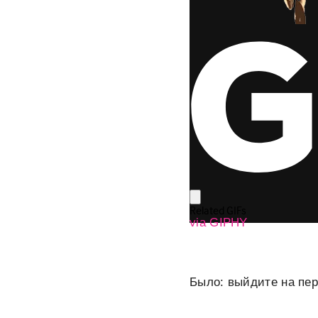
via GIPHY
Было:
выйдите на пере