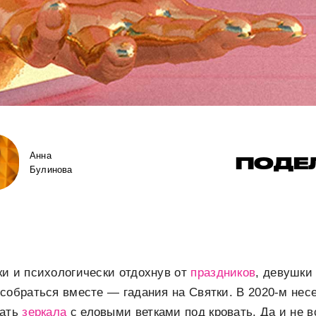
Анна
ПОДЕ
Булинова
и и психологически отдохнув от
праздников
, девушки
собраться вместе — гадания на Святки. В 2020-м несе
вать
зеркала
с еловыми ветками под кровать. Да и не в