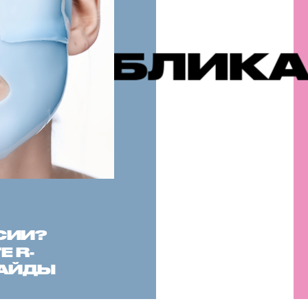
АЦИИ
РЕК
СИИ?
 R-
САЙДЫ