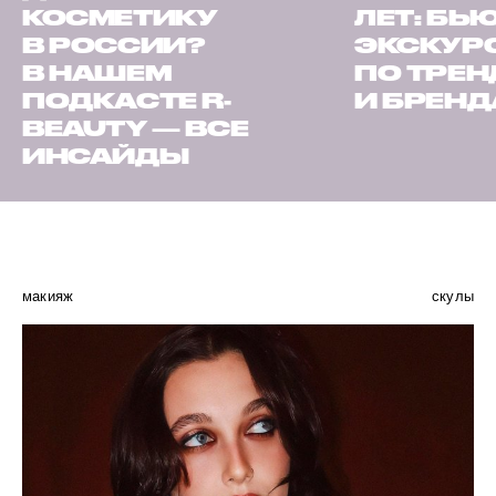
КОСМЕТИКУ
ЛЕТ: БЬ
В РОССИИ?
ЭКСКУР
В НАШЕМ
ПО ТРЕ
ПОДКАСТЕ R-
И БРЕН
BEAUTY — ВСЕ
ИНСАЙДЫ
макияж
скулы