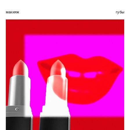
макияж
губы