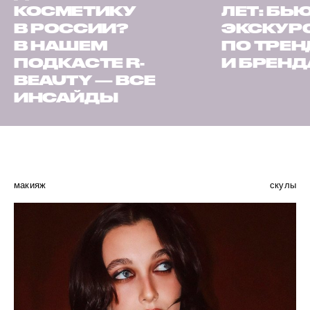
КОСМЕТИКУ
ЛЕТ: БЬ
В РОССИИ?
ЭКСКУР
В НАШЕМ
ПО ТРЕ
ПОДКАСТЕ R-
И БРЕН
BEAUTY — ВСЕ
ИНСАЙДЫ
макияж
скулы