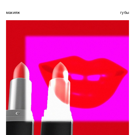
макияж
губы