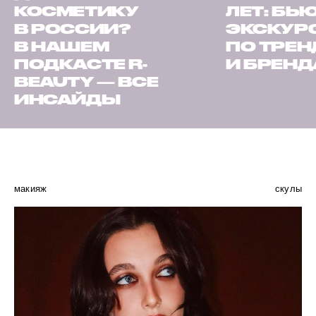
КОСМЕТИКУ
ЛЕТ: БЬ
В РОССИИ?
ЭКСКУР
В НАШЕМ
ПО ТРЕ
ПОДКАСТЕ R-
И БРЕН
BEAUTY — ВСЕ
ИНСАЙДЫ
макияж
скулы