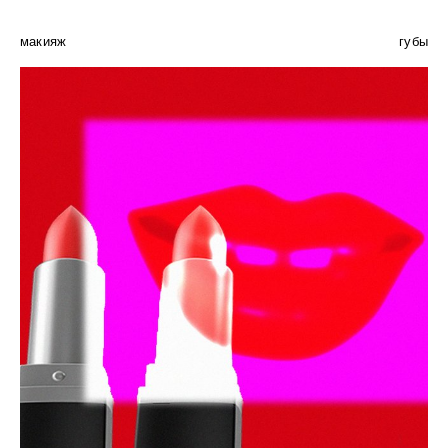
макияж
губы