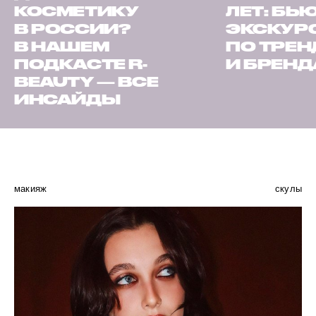
КОСМЕТИКУ
ЛЕТ: БЬ
В РОССИИ?
ЭКСКУР
В НАШЕМ
ПО ТРЕ
ПОДКАСТЕ R-
И БРЕН
BEAUTY — ВСЕ
ИНСАЙДЫ
макияж
скулы