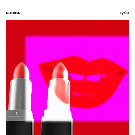
макияж
губы