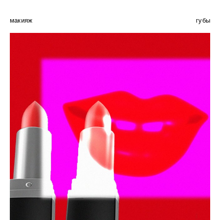
макияж
губы