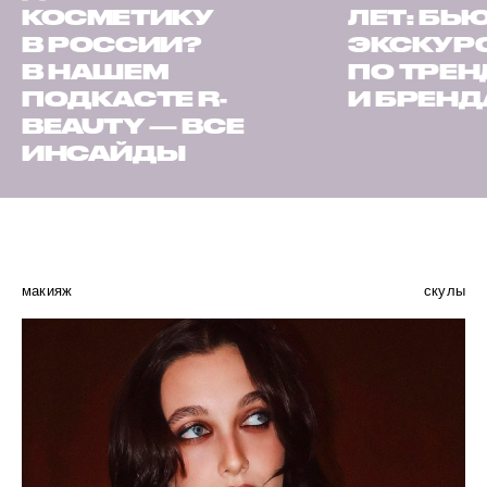
КОСМЕТИКУ
ЛЕТ: БЬ
В РОССИИ?
ЭКСКУР
В НАШЕМ
ПО ТРЕ
ПОДКАСТЕ R-
И БРЕН
BEAUTY — ВСЕ
ИНСАЙДЫ
макияж
скулы