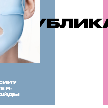
АЦИИ
РЕК
СИИ?
 R-
САЙДЫ