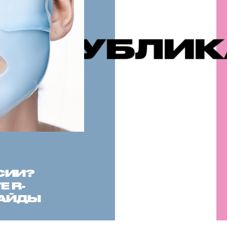
КАЦИИ
РЕ
СИИ?
 R-
САЙДЫ