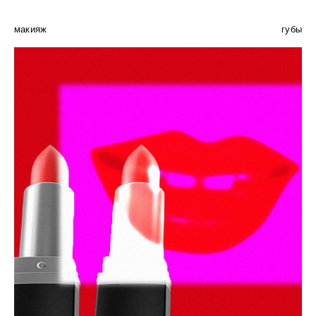
макияж
губы