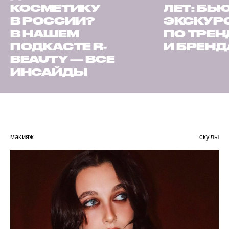
КОСМЕТИКУ
ЛЕТ: БЬ
В РОССИИ?
ЭКСКУР
В НАШЕМ
ПО ТРЕ
ПОДКАСТЕ R-
И БРЕН
BEAUTY — ВСЕ
ИНСАЙДЫ
макияж
скулы