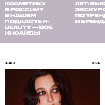
КОСМЕТИКУ
ЛЕТ: БЬ
В РОССИИ?
ЭКСКУР
В НАШЕМ
ПО ТРЕ
ПОДКАСТЕ R-
И БРЕН
BEAUTY — ВСЕ
ИНСАЙДЫ
макияж
скулы