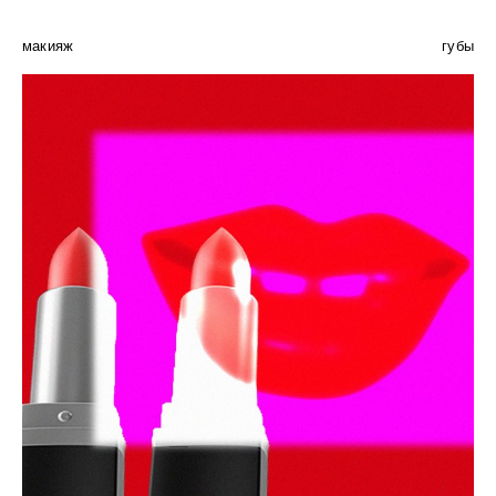
макияж
губы