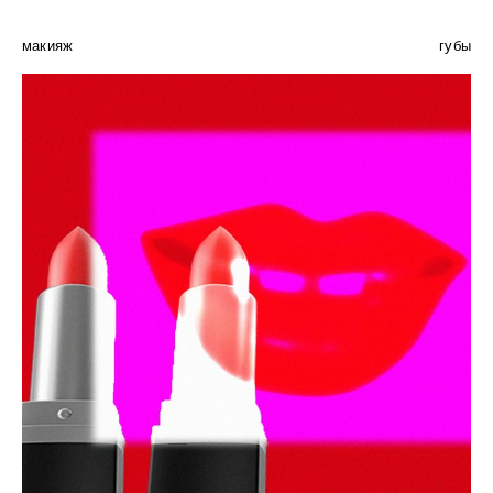
макияж
губы