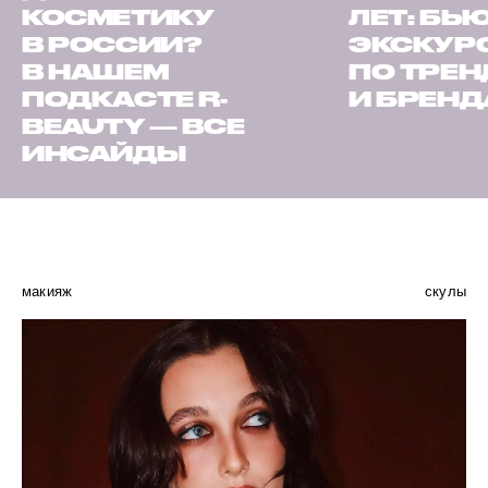
КОСМЕТИКУ
ЛЕТ: БЬ
В РОССИИ?
ЭКСКУР
В НАШЕМ
ПО ТРЕ
ПОДКАСТЕ R-
И БРЕН
BEAUTY — ВСЕ
ИНСАЙДЫ
макияж
скулы