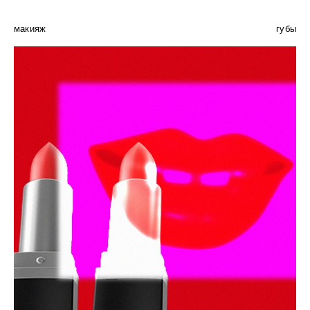
макияж
губы