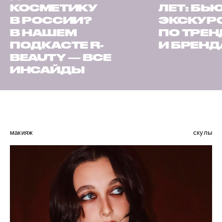
КОСМЕТИКУ
ЛЕТ: БЬ
В РОССИИ?
ЭКСКУР
В НАШЕМ
ПО ТРЕ
ПОДКАСТЕ R-
И БРЕН
BEAUTY — ВСЕ
ИНСАЙДЫ
макияж
скулы