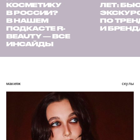
КОСМЕТИКУ
ЛЕТ: БЬ
В РОССИИ?
ЭКСКУР
В НАШЕМ
ПО ТРЕ
ПОДКАСТЕ R-
И БРЕН
BEAUTY — ВСЕ
ИНСАЙДЫ
макияж
скулы