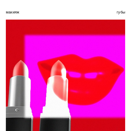
макияж
губы