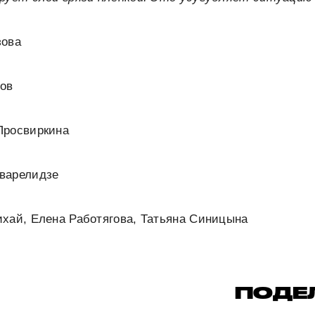
зова
ов
Просвиркина
варелидзе
хай, Елена Работягова, Татьяна Синицына
ПОДЕ