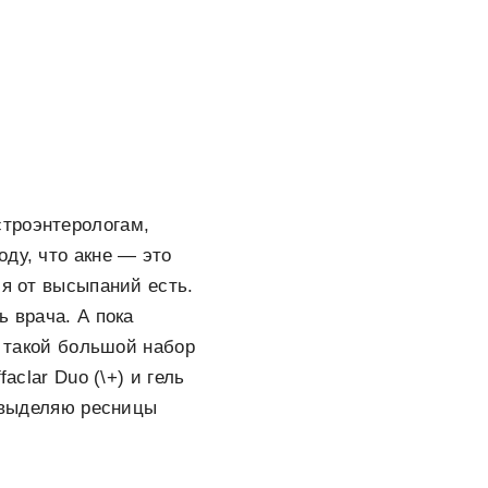
строэнтерологам,
ду, что акне — это
ся от высыпаний есть.
ь врача. А пока
е такой большой набор
aclar Duo (\+) и гель
, выделяю ресницы