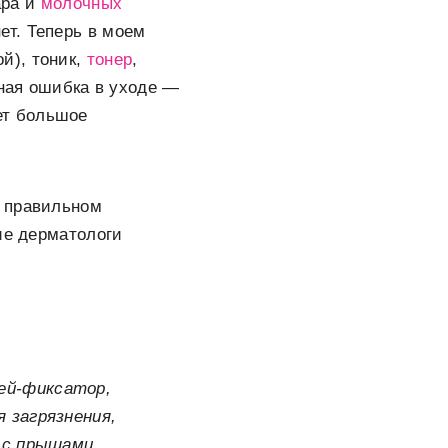
ара и
молочных
ет. Теперь в моем
й), тоник,
тонер
,
вная ошибка в уходе —
ет большое
и правильном
ие дерматологи
ей-фиксатор,
 загрязнения,
 с прыщами.