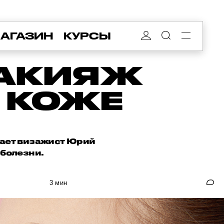
АГАЗИН
КУРСЫ
МАКИЯЖ
 КОЖЕ
вает визажист Юрий
 болезни.
3 мин