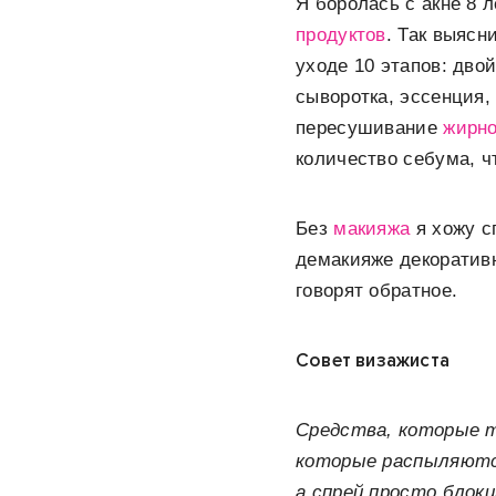
Я боролась с акне 8 л
продуктов
. Так выясн
уходе 10 этапов: дво
сыворотка, эссенция,
пересушивание
жирно
количество себума, ч
Без
макияжа
я хожу с
демакияже декоративн
говорят обратное.
Совет визажиста
Средства, которые 
которые распыляются
а спрей просто блок