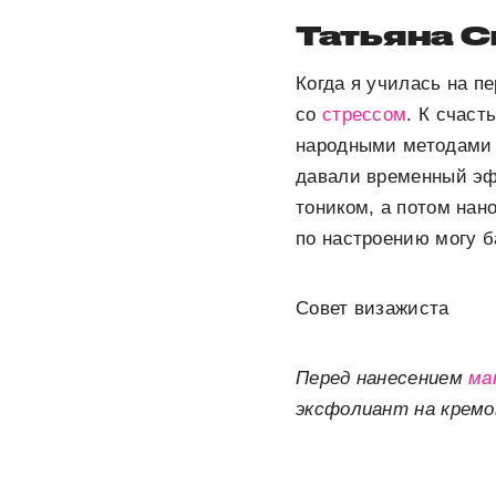
Татьяна С
Когда я училась на п
со
стрессом
. К счаст
народными методами 
давали временный эф
тоником, а потом нан
по настроению могу б
Совет визажиста
Перед нанесением
ма
эксфолиант на кремо