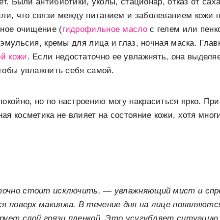
ет. Были антибиотики, уколы, стационар, отказ от сах
или, что связи между питанием и заболеванием кожи н
йное очищение (
гидрофильное масло
с гелем или пенко
 эмульсия, кремы для лица и глаз, ночная маска. Гла
й кожи
. Если недостаточно ее увлажнять, она выделя
тобы увлажнить себя самой.
покойно, но по настроению могу накраситься ярко. Пр
ая косметика не влияет на состояние кожи, хотя мног
точно стоит исключить, — увлажняющий мист и спр
 поверх макияжа. В течение дня на лице появляются
ирует слой грязи пленкой. Это усугубляет ситуацию