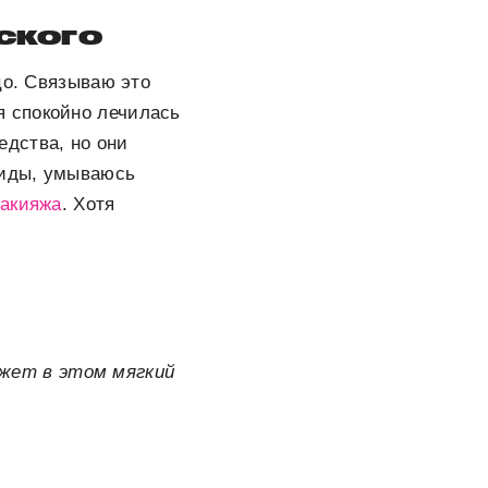
ского
цо. Связываю это
я спокойно лечилась
дства, но они
оиды, умываюсь
акияжа
. Хотя
жет в этом мягкий