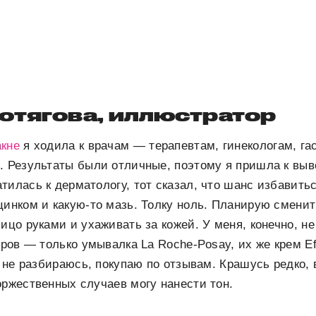
отягова, иллюстратор
акне
я ходила к врачам — терапевтам, гинекологам, га
. Результаты были отличные, поэтому я пришла к выво
тилась к дерматологу, тот сказал, что шанс избавить
цинком и какую-то мазь. Толку ноль. Планирую сменит
лицо руками и ухаживать за кожей. У меня, конечно, н
еров — только умывалка La Roche-Posay, их же крем Eff
 я не разбираюсь, покупаю по отзывам. Крашусь редко
оржественных случаев могу нанести тон.