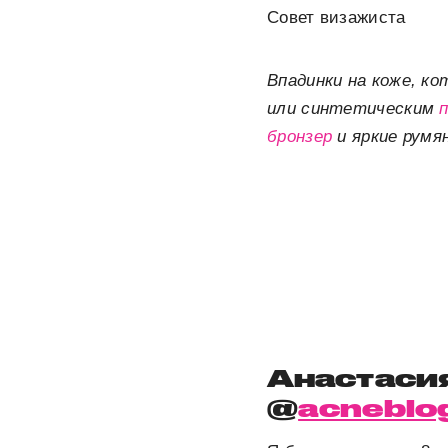
Совет визажиста
Впадинки на коже, к
или синтетическим
бронзер
и яркие румя
Анастасия
@
acneblo