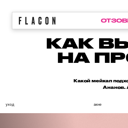
ОТЗОВ
КАК В
НА П
Какой мейкап подх
Ананов. 
уход
акне