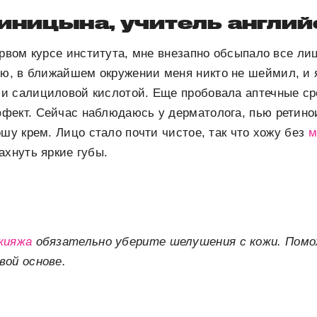
иницына, учитель англий
ервом курсе института, мне внезапно обсыпало все ли
ью, в ближайшем окружении меня никто не шеймил, и 
и салициловой кислотой. Еще пробовала аптечные сре
фект. Сейчас наблюдаюсь у дерматолога, пью ретин
ошу крем. Лицо стало почти чистое, так что хожу без
м
ахнуть яркие губы.
кияжа
обязательно уберите шелушения с кожи. Помо
вой основе.