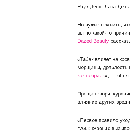
Роуз Депп, Лана Дель
Но нужно помнить, чт
вы по какой-то причи
Dazed Beauty
рассказы
«Табак влияет на кро
морщины, дряблость к
как псориаз
», — объя
Проще говоря, курени
влияние других вред
«Первое правило уход
губы: курение вызыва