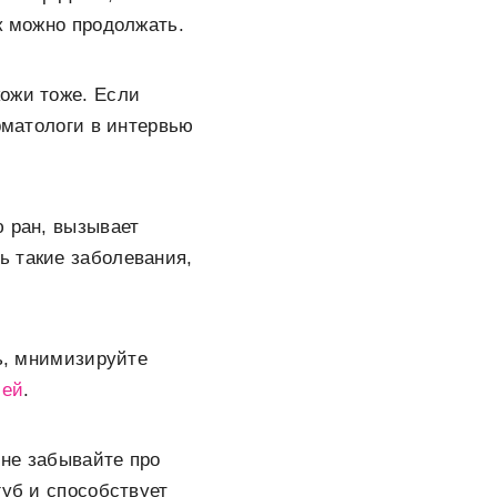
к можно продолжать.
кожи тоже. Если
рматологи в интервью
ю ран, вызывает
ь такие заболевания,
чь, мнимизируйте
чей
.
 не забывайте про
губ и способствует