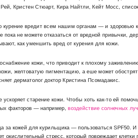
 Рей, Кристен Стюарт, Кира Найтли, Кейт Мосс, списо
о курение вредит всем нашим органам — и здоровью 
не пока не можете отказаться от вредной привычки, де
вают, как уменшить вред от курения для кожи.
воснабжение кожи, что приводит к плохому заживлени
ожи, желтоватую пигментацию, а еше может обострят
сняет дерматолог доктор Кристина Псомадакис.
е ускоряет старение кожи. Чтобы хоть как-то ей помо
ных факторов — например,
воздействие солнечных лу
а за кожей для курильщика — пользоваться SPF50. И
ет окислительный стресс, который повреждает клетки 