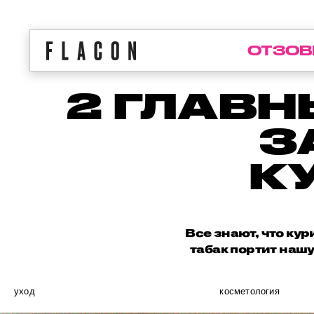
ОТЗОВ
2 ГЛАВН
З
К
Все знают, что ку
табак портит наш
уход
косметология