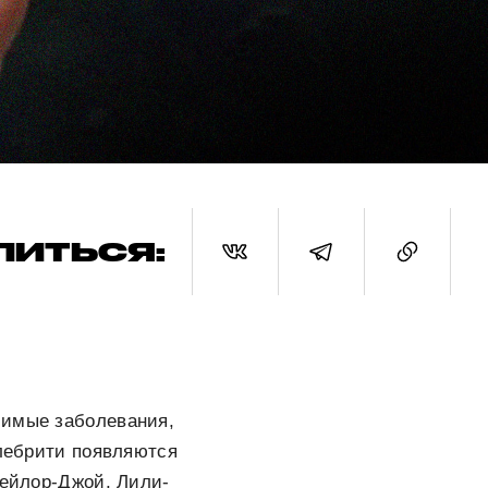
ЛИТЬСЯ:
чимые заболевания,
елебрити появляются
Тейлор-Джой, Лили-