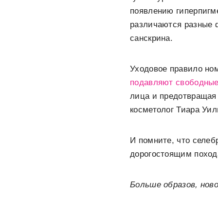
появлению гиперпигм
различаются разные ф
санскрина.
Уходовое правило но
подавляют свободные
лица и предотвращая 
косметолог Тиара Уил
И помните, что селеб
дорогостоящим похода
Больше образов, нов