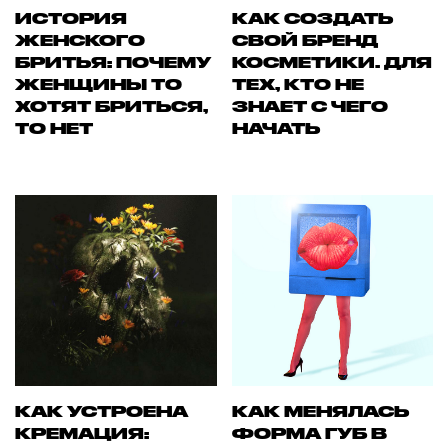
ИСТОРИЯ
КАК СОЗДАТЬ
ЖЕНСКОГО
СВОЙ БРЕНД
БРИТЬЯ: ПОЧЕМУ
КОСМЕТИКИ. ДЛЯ
ЖЕНЩИНЫ ТО
ТЕХ, КТО НЕ
ХОТЯТ БРИТЬСЯ,
ЗНАЕТ С ЧЕГО
ТО НЕТ
НАЧАТЬ
КАК УСТРОЕНА
КАК МЕНЯЛАСЬ
КРЕМАЦИЯ:
ФОРМА ГУБ В