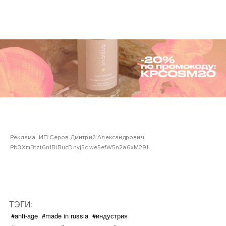
Реклама. ИП Серов Дмитрий Александрович
Pb3XmBtzt6n1BiBucDnyj5dwe5efW5n2a6xM29L
ТЭГИ:
#anti-age
#made in russia
#индустрия