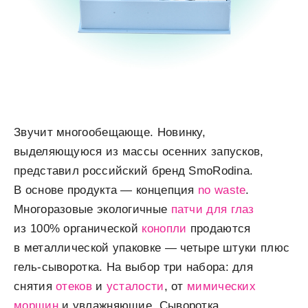
Звучит многообещающе. Новинку,
выделяющуюся из массы осенних запусков,
представил российский бренд SmoRodina.
В основе продукта — концепция
no waste
.
Многоразовые экологичные
патчи для глаз
из 100% органической
конопли
продаются
в металлической упаковке — четыре штуки плюс
гель-сыворотка. На выбор три набора: для
снятия
отеков
и
усталости
, от
мимических
морщин
и увлажняющие. Сыворотка