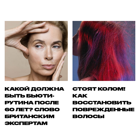
КАКОЙ ДОЛЖНА
СТОЯТ КОЛОМ!
БЫТЬ БЬЮТИ-
КАК
РУТИНА ПОСЛЕ
ВОССТАНОВИТЬ
60 ЛЕТ? СЛОВО
ПОВРЕЖДЕННЫЕ
БРИТАНСКИМ
ВОЛОСЫ
ЭКСПЕРТАМ