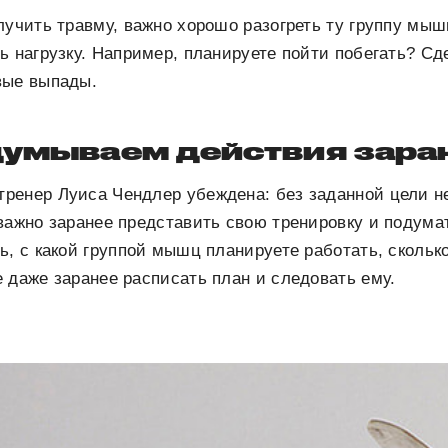
лучить травму, важно хорошо разогреть ту группу мыш
ь нагрузку. Например, планируете пойти побегать? Сд
вые выпады.
думываем действия зара
ренер Луиса Чендлер убеждена: без заданной цели н
важно заранее представить свою тренировку и подумат
ь, с какой группой мышц планируете работать, скольк
 даже заранее расписать план и следовать ему.