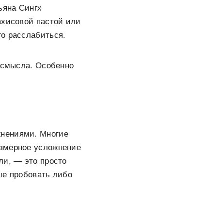
ьяна Сингх
ахисовой пастой или
го расслабиться.
о смысла. Особенно
жнениями. Многие
езмерное усложнение
ли, — это просто
ше пробовать либо