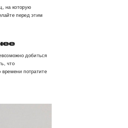
ц, на которую
елайте перед этим
нее
евозможно добиться
ь, что
о времени потратите