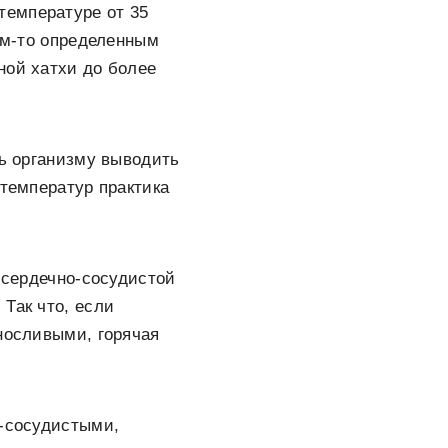
температуре от 35
ким-то определенным
ной хатхи до более
ть организму выводить
 температур практика
е сердечно-сосудистой
Так что, если
ыносливыми, горячая
о-сосудистыми,